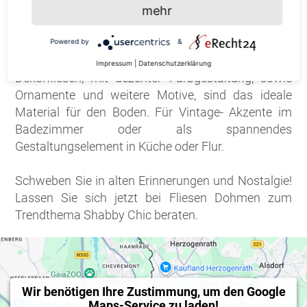
mehr
Fliesen im Shabby Chic Look sind ein besonderer
Blickfang. Die zwanglose Gestaltung ist sehr
Powered by
&
beliebt.
Impressum
|
Datenschutzerklärung
Dekorfliesen, mit dezenter Farbgestaltung, sowie
Ornamente und weitere Motive, sind das ideale
Material für den Boden. Für Vintage- Akzente im
Badezimmer oder als spannendes
Gestaltungselement in Küche oder Flur.
Schweben Sie in alten Erinnerungen und Nostalgie!
Lassen Sie sich jetzt bei Fliesen Dohmen zum
Trendthema Shabby Chic beraten.
Wir benötigen Ihre Zustimmung, um den Google
Maps-Service zu laden!