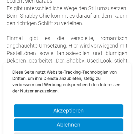
bedient sich daraus.
Es gibt unterschiedliche Wege den Stil umzusetzen.
Beim Shabby Chic kommt es darauf an, dem Raum
den richtigen Schliff zu verleihen.
Einmal gibt es die verspielte, romantisch
angehauchte Umsetzung. Hier wird vorwiegend mit
Pastelltönen sowie fantasievollen und blumigen
Dekoren gearbeitet. Der Shabby Used-Look sticht
vor allem durch seine charismatischen
Diese Seite nutzt Website-Tracking-Technologien von
Unebenheiten und Abnutzungen hervor. Zur perfekt
Dritten, um ihre Dienste anzubieten, stetig zu
unperfekten Dekoration gehören am Ende noch
verbessern und Werbung entsprechend den Interessen
Blumen jeglicher Art – ob auf Stoffen oder in Vasen.
der Nutzer anzuzeigen.
Besuchen Sie die Ausstellung von Fliesen Dohmen
in Herzogenrath.
Akzeptieren
Fliesen im Shabby Chic Look - jetzt in
Ablehnen
Herzogenrath!