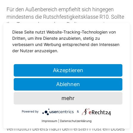
Für den Außenbereich empfiehlt sich hingegen
mindestens die Rutschfestigkeitsklasse R10. Sollte
Ihre Terrasse besonderen Bedingungen, wie zum
Beispiel starken Wettereinflüssen ausgesetzt sein,
Diese Seite nutzt Website-Tracking-Technologien von
Dritten, um ihre Dienste anzubieten, stetig zu
die den Boden verstärkt rutschig machen, kann
verbessern und Werbung entsprechend den Interessen
auch R11 sinnvoll sein.
der Nutzer anzuzeigen.
Wetterbeständige Fliesen in Herzogenrath
Akzeptieren
Achten Sie beim Kauf in jedem Fall darauf, dass die
Ablehnen
Fliesen witterungs- und frostbeständig sind. Denn
dann sind Terrassenfliesen die optimale Wahl, um
mehr
dem unsteten deutschen Wetter zu trotzen. Wind,
Regen, Sonne, Sturm, Hitze oder Frost können dem
Powered by
&
Bodenbelag nichts anhaben. Würde jedoch Wasser
in die Poren der Fliesen eindringen, gäbe es
Impressum
|
Datenschutzerklärung
vermutlich bereits nach dem ersten Frost ein böses