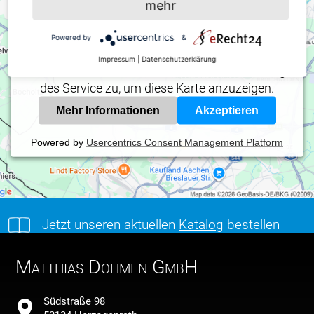
mehr
Wir verwenden einen Service eines Drittanbieters,
um Karteninhalte einzubetten. Dieser Service kann
Powered by
&
Daten zu Ihren Aktivitäten sammeln. Bitte lesen Sie
Impressum
|
Datenschutzerklärung
die Details durch und stimmen Sie der Nutzung
des Service zu, um diese Karte anzuzeigen.
Mehr Informationen
Akzeptieren
Powered by
Usercentrics Consent Management Platform
Jetzt unseren aktuellen
Katalog
bestellen
Matthias Dohmen GmbH
Südstraße 98