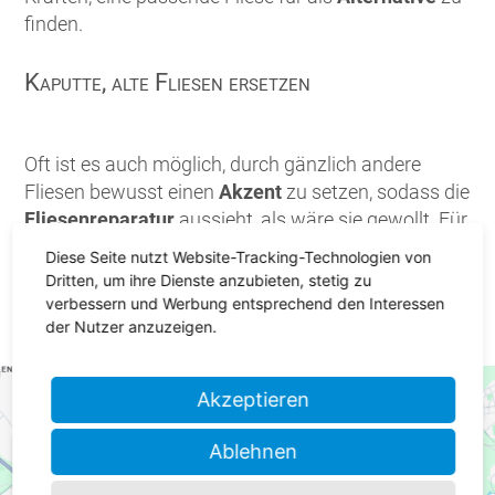
finden.
Kaputte, alte Fliesen ersetzen
Oft ist es auch möglich, durch gänzlich andere
Fliesen bewusst einen
Akzent
zu setzen, sodass die
Fliesenreparatur
aussieht, als wäre sie gewollt. Für
diesen Fall bieten sich Mosaike besonders gut an.
Diese Seite nutzt Website-Tracking-Technologien von
Farblich abgestimmt oder in einer Kontrastfarbe
Dritten, um ihre Dienste anzubieten, stetig zu
können diese Mosaike von unseren
Fliesenlegern
verbessern und Werbung entsprechend den Interessen
der Nutzer anzuzeigen.
optisch ansprechend verlegt werden.
Akzeptieren
Ablehnen
Wir benötigen Ihre Zustimmung, um den Google
Maps-Service zu laden!