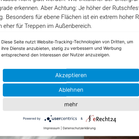
rade erkennen. Aber Achtung: Je höher der Rutschfest
ng. Besonders für ebene Flächen ist ein extrem hoher R
h eher für Treppen im Außenbereich.
Fliesen Dohmen hat die passende Terrassenfliese für Si
Diese Seite nutzt Website-Tracking-Technologien von Dritten, um
d besuchen Sie unsere
Fliesenausstellung
in Herzogenr
ihre Dienste anzubieten, stetig zu verbessern und Werbung
entsprechend den Interessen der Nutzer anzuzeigen.
e
Akzeptieren
Ablehnen
mehr
Powered by
&
Impressum
|
Datenschutzerklärung