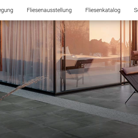
egung
Fliesenausstellung
Fliesenkatalog
S