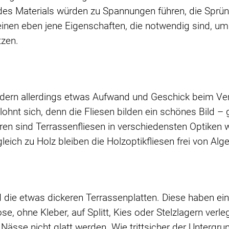
des Materials würden zu Spannungen führen, die Sprün
reinen eben jene Eigenschaften, die notwendig sind, u
zen.
rdern allerdings etwas Aufwand und Geschick beim Ver
lohnt sich, denn die Fliesen bilden ein schönes Bild
en sind Terrassenfliesen in verschiedensten Optiken 
leich zu Holz bleiben die Holzoptikfliesen frei von Al
nd die etwas dickeren Terrassenplatten. Diese haben e
ose, ohne Kleber, auf Splitt, Kies oder Stelzlagern verl
i Nässe nicht glatt werden. Wie trittsicher der Untergru